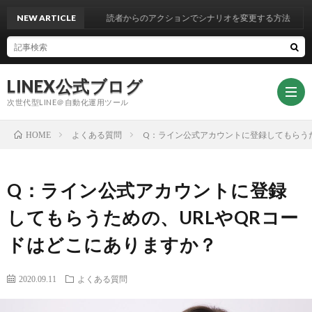
NEW ARTICLE
読者からのアクションでシナリオを変更する方法
LINEX公式ブログ
次世代型LINE＠自動化運用ツール
よくある質問
Q：ライン公式アカウントに登録してもらうた
HOME
ト
Q：ライン公式アカウントに登録
ッ
LINE
してもらうための、URLやQRコー
ドはどこにありますか？
プ
マ
サ
2020.09.11
よくある質問
ペ
ニ
ポ
LINE