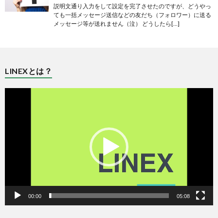
説明文通り入力をして設定を完了させたのですが、どうやっ
ても一括メッセージ送信などの友だち（フォロワー）に送る
メッセージ等が送れません（泣） どうしたら[…]
LINEXとは？
動
画
プ
レ
ー
ヤ
ー
00:00
05:08