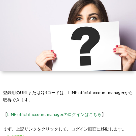
ー
ュ
ー
の
よ
ジ
ア
ト
ご
く
ル
内
購
あ
お
容
入
る
問
の
は
質
い
ご
コ
問
合
登録用のURLまたはQRコードは、LINE official account managerから
取得できます。
紹
チ
わ
【
LINE official account managerのログインはこちら
】
介
ラ
せ
まず、上記リンクをクリックして、ログイン画面に移動します。